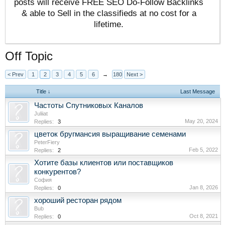
posts will receive FREE SEO Do-Follow Backlinks
& able to Sell in the classifieds at no cost for a
lifetime.
Off Topic
< Prev
1
2
3
4
5
6
→
180
Next >
Title ↓
Last Message
Частоты Спутниковых Каналов
Juliiat
May 20, 2024
Replies:
3
цветок бругмансия выращивание семенами
PeterFiery
Feb 5, 2022
Replies:
2
Хотите базы клиентов или поставщиков
конкурентов?
София
Jan 8, 2026
Replies:
0
хороший ресторан рядом
Bub
Oct 8, 2021
Replies:
0