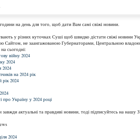
.
години на день для того, щоб дати Вам самі свіжі новини.
вають у різних куточках Суші щоб швидко дістати свіжі новини Укр
ою Сайтом, не заангажованою Губернаторами, Центральною владою 
 на сьогодні:
ову війну 2024
ку 2024
 2024
чиків на 2024 рік
 рік 2024
2024
і про Україну у 2024 році
 завжди актуальні та правдиві новини, тоді підписуйтесь на нашу З
News
іля 2024