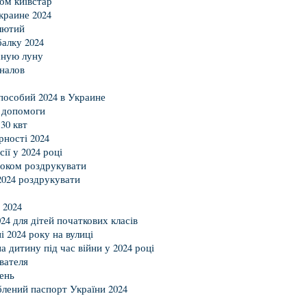
ром київстар
краине 2024
лютий
балку 2024
асную луну
налов
пособий 2024 в Украине
ї допомоги
30 квт
рності 2024
ії у 2024 році
роком роздрукувати
2024 роздрукувати
 2024
024 для дітей початкових класів
і 2024 року на вулиці
 дитину під час війни у 2024 році
ователя
ень
блений паспорт України 2024