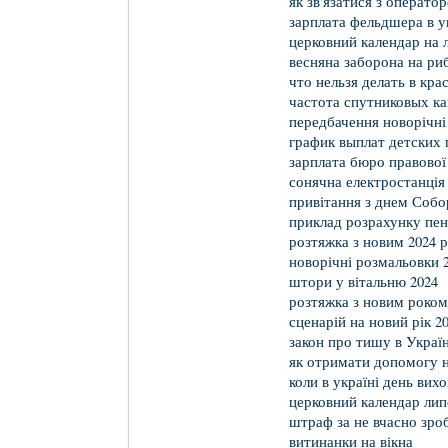
як зв'язатися з операто
зарплата фельдшера в у
церковний календар на 
весняна заборона на ри
что нельзя делать в кр
частота спутниковых ка
передбачення новорічні
график выплат детских 
зарплата бюро правово
сонячна електростанція 
привітання з днем Собо
приклад розрахунку пенс
розтяжка з новим 2024 
новорічні розмальовки 
штори у вітальню 2024
розтяжка з новим роком
сценарій на новий рік 2
закон про тишу в Україн
як отримати допомогу на
коли в україні день вих
церковний календар лип
штраф за не вчасно зро
витинанки на вікна