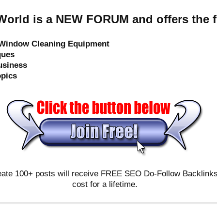
orld is a NEW FORUM and offers the f
e Window Cleaning Equipment
ques
usiness
opics
ate 100+ posts will receive FREE SEO Do-Follow Backlinks & 
cost for a lifetime.