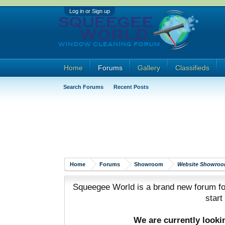
Log in or Sign up
Home
Forums
Gallery
Classifieds
Search Forums
Recent Posts
Home
Forums
Showroom
Website Showro
Squeegee World is a brand new forum for
start
We are currently look