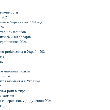
и
движимости
 2024
мей в Украине на 2024 год
24
 старшокласників
ити за 2000 доларів
граничника 2024
го рибальства в Україні 2024
има
ах
оммунальные услуги
 прозі
тятся алименты в Украине
р
024 році в Україні
 каналів
о генеральному дорученню 2024
ртири