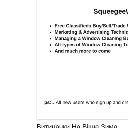
SqueegeeW
Free Classifieds Buy/Sell/Trad
Marketing & Advertising Techni
Mana
ging a Window Cleaning B
All types of Window Cleaning T
And much more to come
ps:..
.All new users who sign up and cre
Витинанки На Вікна Зима