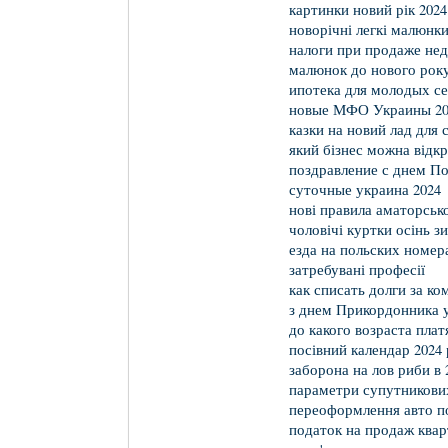
картинки новий рік 2024
новорічні легкі малюнк
налоги при продаже не
малюнок до нового року
ипотека для молодых се
новые МФО Украины 20
казки на новий лад для
який бізнес можна відкр
поздравление с днем По
суточные украина 2024
нові правила аматорсько
чоловічі куртки осінь з
езда на польских номер
затребувані професії
как списать долги за к
з днем Прикордонника у
до какого возраста пла
посівний календар 2024 
заборона на лов риби в 2
параметри супутникових
переоформлення авто п
податок на продаж ква