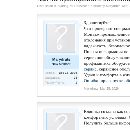
Discussion in '
Starting Your Business
' started by
Marydruts
,
Mar 2
Здравствуйте!
Что проверяют специал
Монтаж промышленного 
отклонения при устано
надежность, безопаснос
Полная информация по 
сервисное обслуживани
Marydruts
профилактика оборудов
New Member
сервис
, сервисное обс
Joined:
Dec 16, 2025
Удачи и комфорта в жиз
Messages:
23
Ошибки при запуске об
Trophy Points:
1
Marydruts
,
Mar 25, 2026
Клиника создана как со
комфортных условиях. 
Получить больше инфо