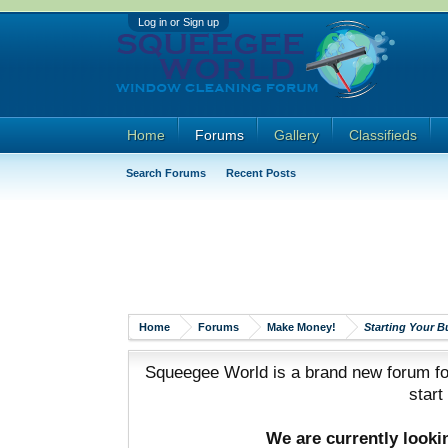
Log in or Sign up
Home
Forums
Gallery
Classifieds
Search Forums
Recent Posts
Home
Forums
Make Money!
Starting Your B
Squeegee World is a brand new forum for
start
We are currently look