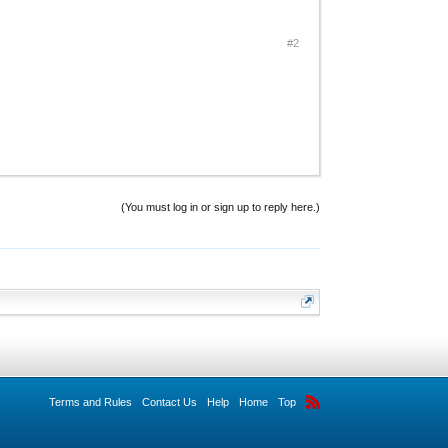
#2
(You must log in or sign up to reply here.)
Terms and Rules
Contact Us
Help
Home
Top