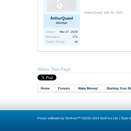
ArthurQuawl
,
Mar 30, 2026
ArthurQuawl
Member
Joined:
Mar 27, 2026
Messages:
171
Trophy Points:
16
Share This Page
Home
Forums
Make Money!
Starting Your B
Forum software by XenForo™
©2010-2014 XenForo Ltd.
|
Style 