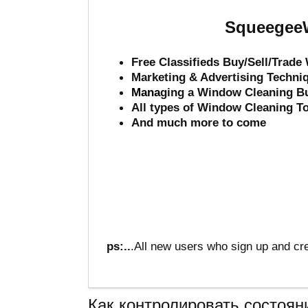
SqueegeeW
Free Classifieds Buy/Sell/Trad
Marketing & Advertising Techni
Mana
ging a Window Cleaning B
All types of Window Cleaning T
And much more to come
ps:..
.All new users who sign up and cre
Как контролировать состоян