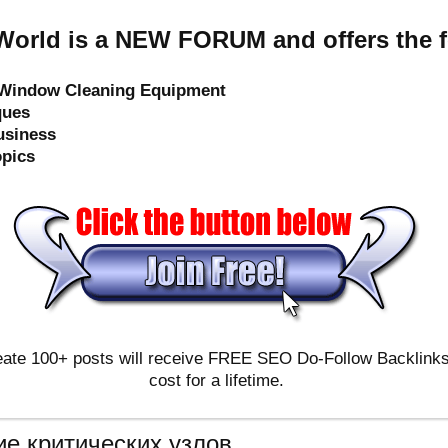
orld is a NEW FORUM and offers the f
e Window Cleaning Equipment
ques
usiness
opics
ate 100+ posts will receive FREE SEO Do-Follow Backlinks & 
cost for a lifetime.
ие критических узлов