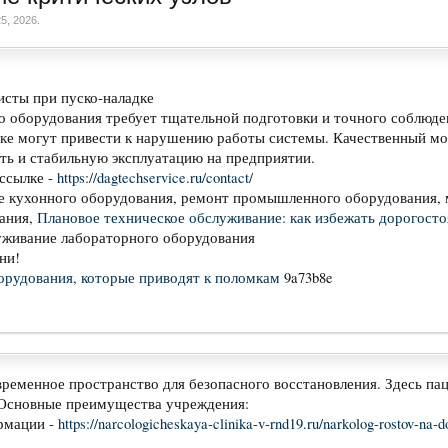
5, 2026
.
исты при пуско-наладке
оборудования требует тщательной подготовки и точного соблюде
вке могут привести к нарушению работы системы. Качественный м
ть и стабильную эксплуатацию на предприятии.
ссылке -
https://dagtechservice.ru/contact/
е кухонного оборудования, ремонт промышленного оборудования,
ания,
Плановое техническое обслуживание: как избежать дорогост
луживание лабораторного оборудования
ни!
орудования, которые приводят к поломкам
9a73b8e
временное пространство для безопасного восстановления. Здесь п
Основные преимущества учреждения:
рмации -
https://narcologicheskaya-clinika-v-rnd19.ru/narkolog-rostov-na-d