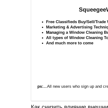
SqueegeeW
Free Classifieds Buy/Sell/Trad
Marketing & Advertising Techni
Mana
ging a Window Cleaning B
All types of Window Cleaning T
And much more to come
ps:..
.All new users who sign up and cre
Как снизить влияние внешн