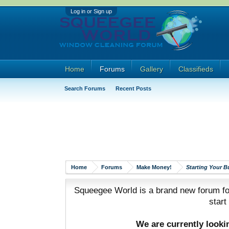
Log in or Sign up
Home
Forums
Gallery
Classifieds
Search Forums
Recent Posts
Home
Forums
Make Money!
Starting Your B
Squeegee World is a brand new forum for
start
We are currently look