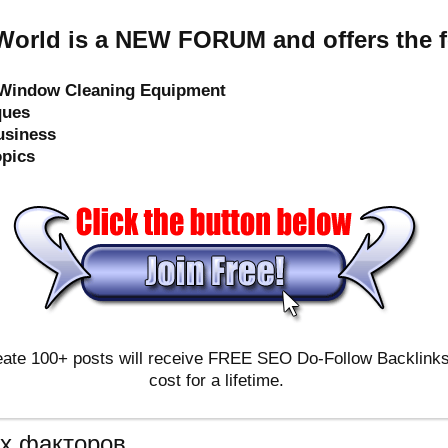
orld is a NEW FORUM and offers the f
e Window Cleaning Equipment
ques
usiness
opics
ate 100+ posts will receive FREE SEO Do-Follow Backlinks & 
cost for a lifetime.
их факторов