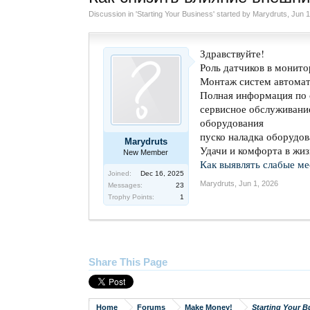
Discussion in '
Starting Your Business
' started by
Marydruts
,
Jun 1
Здравствуйте!
Роль датчиков в монит
Монтаж систем автомати
Полная информация по 
сервисное обслуживани
оборудования
пуско наладка оборудо
Marydruts
Удачи и комфорта в жиз
New Member
Как выявлять слабые ме
Joined:
Dec 16, 2025
Marydruts
,
Jun 1, 2026
Messages:
23
Trophy Points:
1
Share This Page
Home
Forums
Make Money!
Starting Your B