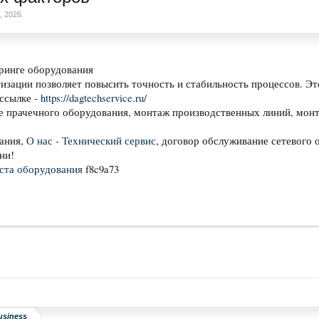
, 2026
.
оринге оборудования
зации позволяет повысить точность и стабильность процессов. Эт
ссылке -
https://dagtechservice.ru/
е прачечного оборудования, монтаж производственных линий, мо
вания,
О нас - Технический сервис
, договор обслуживание сетевого 
ни!
ста оборудования
f8c9a73
usiness