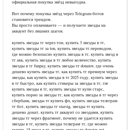
официальная покупка звёзд невыгодна.
Вот почему покупка звёзд через Telegram-ботов
становится трендом.
Вы просто оплачиваете — и получаете звезды на
аккаунт без лишних шагов.
купить звезды тг через тон, купить 3 звезды в тг,
купить звезды тг за ton, купить звезды тг переводом,
где можно безопасно купить звезды в тг, купить звезд в
тг акк, купить звезды в тг любое количество, купить
звезды в тг funpay, купить звезды тг donatov, где очень
дешево купить звезды тг, как купить тг премиум через
звезды, как купить звезды в тг 2025 году, купить звезды
в тг быстро, как купить стикеры за звезды в тг, гле
купить звезды в тг, купить звезды тг купи старс,
купить порно за звезды тг, как купить звезды в тг через
сбербанк, звезды тг купить фп, купить звезды телеграм
тг бот, купить звезды тг starstg, звезды тг купить
дешево донат, купить тг аккаунт со звездами, купить
звезды тг через фрагмент, почему не удается купить
звезды в тг, купить звезды телкграм тг, где можно
купить 15 звезд в тг, купить звезды тг donatov net,