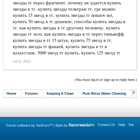
звезды тг через фрагмент, почему не удается купить
звезды в тг, купить звезды телкграм тг, где можно
купить 15 звезд в тг, купить звезды тг donatov net,
купить 50 звезд в тг дешевле, способы купить звезды в
тг, как купить звезды в тг другому человеку, купить
звезды тг лолз, как купить звезды в тг через тинькофф,
купить звезды в тг 15 штук, купить 75 звезд в тг,
купить звезды тг фанаей, купить звезды в тг в
казахстане, 5000 звезд тг купить, купить 125 звезд тг
Jul 11, 2025
(You must log in or sign up to reply here.)
Home
Forums
Keeping It Clean
Pure Rinse Water Cleaning
Terms and Rules
Contact Us
Help
Top
Forum software by XenForo™
|
Style by RazorThemes