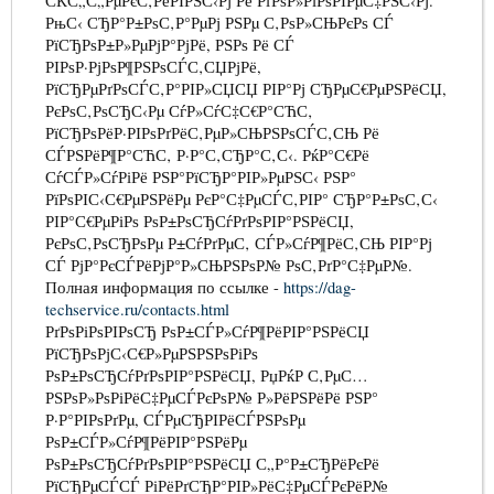
СЌС„С„РµРєС‚РёРІРЅС‹Рј Рё РґРѕР»РіРѕРІРµС‡РЅС‹Рј.
РњС‹ СЂР°Р±РѕС‚Р°РµРј РЅРµ С‚РѕР»СЊРєРѕ СЃ
РїСЂРѕР±Р»РµРјР°РјРё, РЅРѕ Рё СЃ
РІРѕР·РјРѕР¶РЅРѕСЃС‚СЏРјРё,
РїСЂРµРґРѕСЃС‚Р°РІР»СЏСЏ РІР°Рј СЂРµС€РµРЅРёСЏ,
РєРѕС‚РѕСЂС‹Рµ СѓР»СѓС‡С€Р°СЋС‚
РїСЂРѕРёР·РІРѕРґРёС‚РµР»СЊРЅРѕСЃС‚СЊ Рё
СЃРЅРёР¶Р°СЋС‚ Р·Р°С‚СЂР°С‚С‹. РќР°С€Рё
СѓСЃР»СѓРіРё РЅР°РїСЂР°РІР»РµРЅС‹ РЅР°
РїРѕРІС‹С€РµРЅРёРµ РєР°С‡РµСЃС‚РІР° СЂР°Р±РѕС‚С‹
РІР°С€РµРіРѕ РѕР±РѕСЂСѓРґРѕРІР°РЅРёСЏ,
РєРѕС‚РѕСЂРѕРµ Р±СѓРґРµС‚ СЃР»СѓР¶РёС‚СЊ РІР°Рј
СЃ РјР°РєСЃРёРјР°Р»СЊРЅРѕР№ РѕС‚РґР°С‡РµР№.
Полная информация по ссылке -
https://dag-
techservice.ru/contacts.html
РґРѕРіРѕРІРѕСЂ РѕР±СЃР»СѓР¶РёРІР°РЅРёСЏ
РїСЂРѕРјС‹С€Р»РµРЅРЅРѕРіРѕ
РѕР±РѕСЂСѓРґРѕРІР°РЅРёСЏ, РџРќР С‚РµС…
РЅРѕР»РѕРіРёС‡РµСЃРєРѕР№ Р»РёРЅРёРё РЅР°
Р·Р°РІРѕРґРµ, СЃРµСЂРІРёСЃРЅРѕРµ
РѕР±СЃР»СѓР¶РёРІР°РЅРёРµ
РѕР±РѕСЂСѓРґРѕРІР°РЅРёСЏ С„Р°Р±СЂРёРєРё
РїСЂРµСЃСЃ РіРёРґСЂР°РІР»РёС‡РµСЃРєРёР№