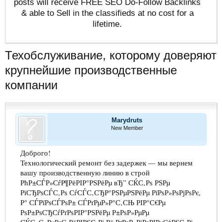
posts will receive FREE SEO Do-Follow Backlinks
& able to Sell in the classifieds at no cost for a
lifetime.
Техобслуживание, которому доверяют
крупнейшие производственные
компании
Marydruts
New Member
Доброго!
Технологический ремонт без задержек — мы вернем
вашу производственную линию в строй
РћР±СЃР»СѓР¶РёРІР°РЅРёРµ вЂ” СЌС‚Рѕ РЅРµ
РїСЂРѕСЃС‚Рѕ СѓСЃС‚СЂР°РЅРµРЅРёРµ РїРѕР»РѕРјРѕРє,
Р° СЃРїРѕСЃРѕР± СЃРґРµР»Р°С‚СЊ РІР°С€Рµ
РѕР±РѕСЂСѓРґРѕРІР°РЅРёРµ Р±РѕР»РµРµ