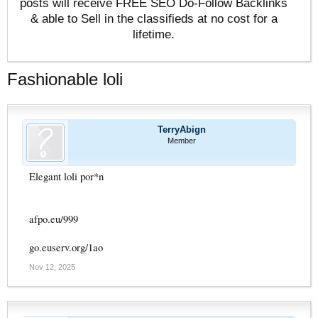
posts will receive FREE SEO Do-Follow Backlinks
& able to Sell in the classifieds at no cost for a
lifetime.
Fashionable loli
TerryAbign
Member
Elegant loli por*n
afpo.eu/999
go.euserv.org/1ao
Nov 12, 2025