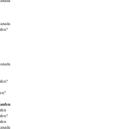
Kanada
Kanada
ufen?
Kanada
ufen?
fen?
kaufen
ufen
ufen?
ufen
Kanada