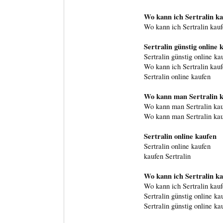
Wo kann ich Sertralin k
Wo kann ich Sertralin kau
Sertralin günstig online 
Sertralin günstig online ka
Wo kann ich Sertralin kau
Sertralin online kaufen
Wo kann man Sertralin 
Wo kann man Sertralin ka
Wo kann man Sertralin ka
Sertralin online kaufen
Sertralin online kaufen
kaufen Sertralin
Wo kann ich Sertralin k
Wo kann ich Sertralin kau
Sertralin günstig online ka
Sertralin günstig online ka