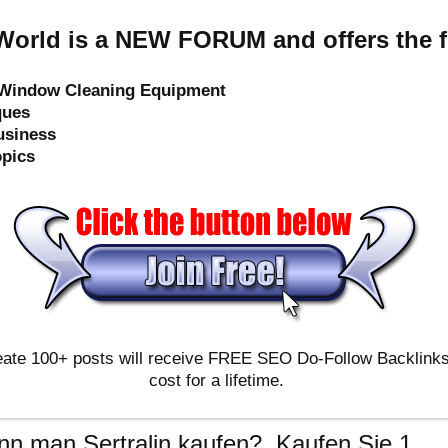
orld is a NEW FORUM and offers the f
e Window Cleaning Equipment
ques
usiness
opics
ate 100+ posts will receive FREE SEO Do-Follow Backlinks & 
cost for a lifetime.
ann man Sertralin kaufen?, Kaufen Sie 1