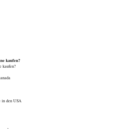
ine kaufen?
e kaufen?
Kanada
ne in den USA