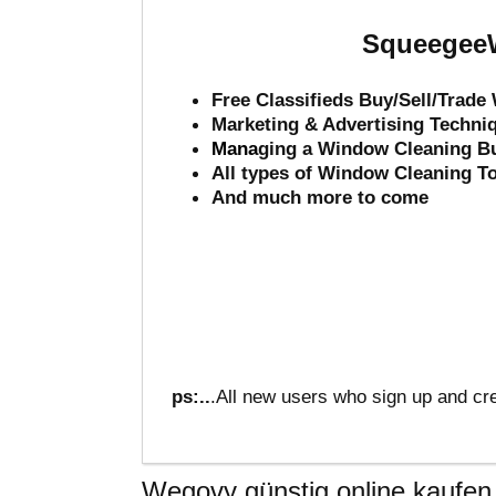
SqueegeeW
Free Classifieds Buy/Sell/Trad
Marketing & Advertising Techni
Mana
ging a Window Cleaning B
All types of Window Cleaning T
And much more to come
ps:..
.All new users who sign up and cre
Wegovy günstig online kaufen