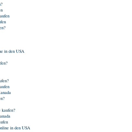
n?
en
kaufen
ufen
en?
ne in den USA
fen?
ufen?
kaufen
Kanada
en?
e kaufen?
Kanada
aufen
nline in den USA