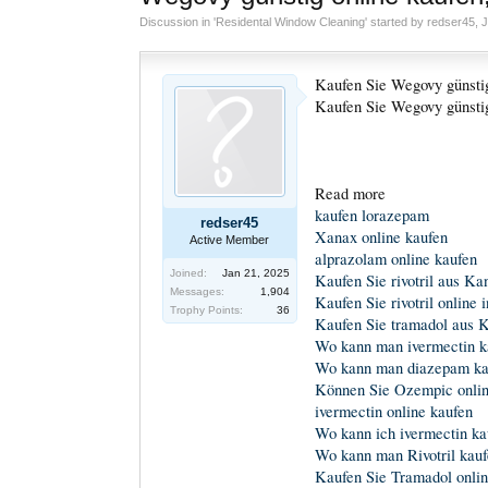
Discussion in '
Residental Window Cleaning
' started by
redser45
,
J
Kaufen Sie Wegovy günstig
Kaufen Sie Wegovy günstig
Read more
kaufen lorazepam
redser45
Xanax online kaufen
Active Member
alprazolam online kaufen
Joined:
Jan 21, 2025
Kaufen Sie rivotril aus Ka
Messages:
1,904
Kaufen Sie rivotril online
Trophy Points:
36
Kaufen Sie tramadol aus 
Wo kann man ivermectin k
Wo kann man diazepam ka
Können Sie Ozempic onlin
ivermectin online kaufen
Wo kann ich ivermectin ka
Wo kann man Rivotril kau
Kaufen Sie Tramadol onli