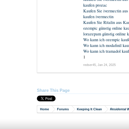
kaufen prozac
Kaufen Sie ivermectin au
kaufen ivermectin
Kaufen Sie Ritalin aus Ka
ozempic günstig online ka
lorazepam günstig online 
Wo kann ich ozempic kauf
Wo kann ich modafinil kau
Wo kann ich tramadol kau
1
redser45
,
Jan 24, 2025
Share This Page
Home
Forums
Keeping It Clean
Residental 