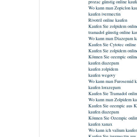
prozac günstig online kauf
Wo kann man Zopiclon ka
kaufen ivermectin
Rivotril online kaufen
Kaufen Sie zolpidem onli
tramadol günstig online ka
Wo kann man Diazepam k
Kaufen Sie Cytotec online
Kaufen Sie zolpidem onli
Können Sie ozempic onlin
kaufen diazepam
kaufen zolpidem
kaufen wegovy
Wo kann man Furosemid k
kaufen lorazepam
Kaufen Sie Tramadol onli
Wo kann man Zolpidem ka
Kaufen Sie ozempic aus 
kaufen diazepam
Können Sie Ozempic onlin
kaufen xanax
Wo kann ich valium kaufe
Kaufen Sie ivermectin au