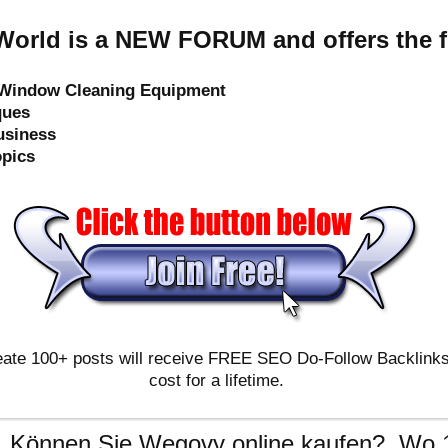
orld is a NEW FORUM and offers the f
e Window Cleaning Equipment
ques
usiness
opics
ate 100+ posts will receive FREE SEO Do-Follow Backlinks & 
cost for a lifetime.
, Können Sie Wegovy online kaufen?, Wo 