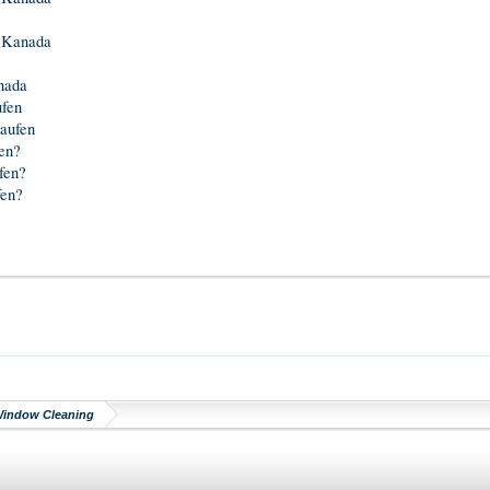
s Kanada
nada
ufen
kaufen
en?
fen?
fen?
Window Cleaning