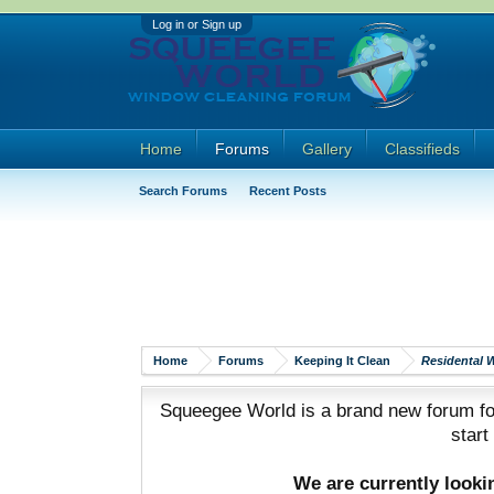
Log in or Sign up
Home
Forums
Gallery
Classifieds
Search Forums
Recent Posts
Home
Forums
Keeping It Clean
Residental 
Squeegee World is a brand new forum for
start
We are currently look