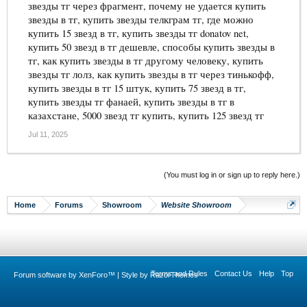
звезды тг через фрагмент, почему не удается купить
звезды в тг, купить звезды телкграм тг, где можно
купить 15 звезд в тг, купить звезды тг donatov net,
купить 50 звезд в тг дешевле, способы купить звезды в
тг, как купить звезды в тг другому человеку, купить
звезды тг лолз, как купить звезды в тг через тинькофф,
купить звезды в тг 15 штук, купить 75 звезд в тг,
купить звезды тг фанаей, купить звезды в тг в
казахстане, 5000 звезд тг купить, купить 125 звезд тг
Jul 11, 2025
(You must log in or sign up to reply here.)
Home
Forums
Showroom
Website Showroom
Terms and Rules
Contact Us
Help
Top
Forum software by XenForo™
|
Style by RazorThemes