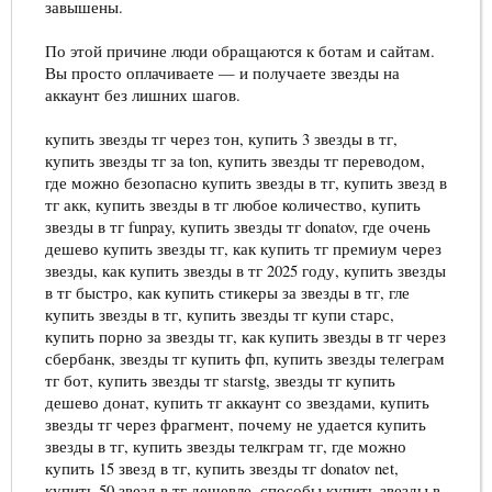
завышены.
По этой причине люди обращаются к ботам и сайтам.
Вы просто оплачиваете — и получаете звезды на
аккаунт без лишних шагов.
купить звезды тг через тон, купить 3 звезды в тг,
купить звезды тг за ton, купить звезды тг переводом,
где можно безопасно купить звезды в тг, купить звезд в
тг акк, купить звезды в тг любое количество, купить
звезды в тг funpay, купить звезды тг donatov, где очень
дешево купить звезды тг, как купить тг премиум через
звезды, как купить звезды в тг 2025 году, купить звезды
в тг быстро, как купить стикеры за звезды в тг, гле
купить звезды в тг, купить звезды тг купи старс,
купить порно за звезды тг, как купить звезды в тг через
сбербанк, звезды тг купить фп, купить звезды телеграм
тг бот, купить звезды тг starstg, звезды тг купить
дешево донат, купить тг аккаунт со звездами, купить
звезды тг через фрагмент, почему не удается купить
звезды в тг, купить звезды телкграм тг, где можно
купить 15 звезд в тг, купить звезды тг donatov net,
купить 50 звезд в тг дешевле, способы купить звезды в