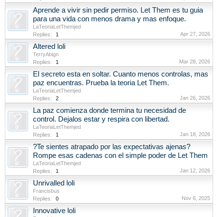
Aprende a vivir sin pedir permiso. Let Them es tu guia
para una vida con menos drama y mas enfoque.
LaTeoriaLetThemjed
Apr 27, 2026
Replies:
1
Altered loli
TerryAbign
Mar 28, 2026
Replies:
1
El secreto esta en soltar. Cuanto menos controlas, mas
paz encuentras. Prueba la teoria Let Them.
LaTeoriaLetThemjed
Jan 26, 2026
Replies:
2
La paz comienza donde termina tu necesidad de
control. Dejalos estar y respira con libertad.
LaTeoriaLetThemjed
Jan 18, 2026
Replies:
1
?Te sientes atrapado por las expectativas ajenas?
Rompe esas cadenas con el simple poder de Let Them
LaTeoriaLetThemjed
Jan 12, 2026
Replies:
1
Unrivalled loli
Francisbus
Nov 6, 2025
Replies:
0
Innovative loli