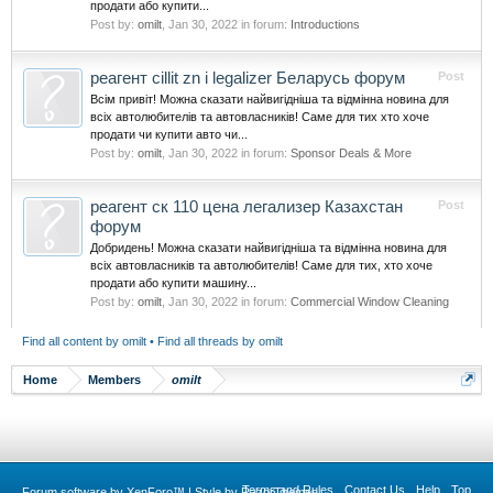
продати або купити...
Post by:
omilt
,
Jan 30, 2022
in forum:
Introductions
реагент cillit zn i legalizer Беларусь форум
Post
Всім привіт! Можна сказати найвигідніша та відмінна новина для
всіх автолюбителів та автовласників! Саме для тих хто хоче
продати чи купити авто чи...
Post by:
omilt
,
Jan 30, 2022
in forum:
Sponsor Deals & More
реагент ск 110 цена легализер Казахстан
Post
форум
Добридень! Можна сказати найвигідніша та відмінна новина для
всіх автовласників та автолюбителів! Саме для тих, хто хоче
продати або купити машину...
Post by:
omilt
,
Jan 30, 2022
in forum:
Commercial Window Cleaning
Find all content by omilt
Find all threads by omilt
Home
Members
omilt
Terms and Rules
Contact Us
Help
Top
Forum software by XenForo™
|
Style by RazorThemes