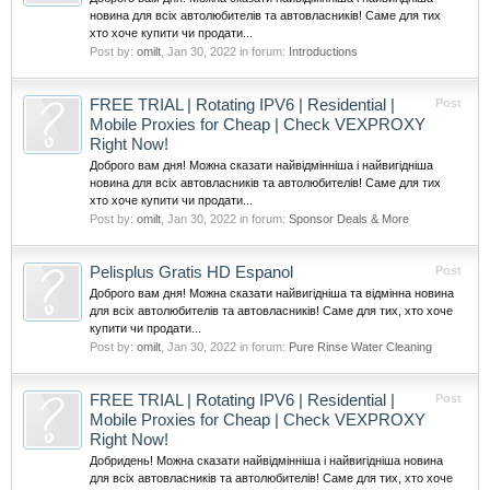
новина для всіх автолюбителів та автовласників! Саме для тих
хто хоче купити чи продати...
Post by:
omilt
,
Jan 30, 2022
in forum:
Introductions
FREE TRIAL | Rotating IPV6 | Residential |
Post
Mobile Proxies for Cheap | Check VEXPROXY
Right Now!
Доброго вам дня! Можна сказати найвідмінніша і найвигідніша
новина для всіх автовласників та автолюбителів! Саме для тих
хто хоче купити чи продати...
Post by:
omilt
,
Jan 30, 2022
in forum:
Sponsor Deals & More
Pelisplus Gratis HD Espanol
Post
Доброго вам дня! Можна сказати найвигідніша та відмінна новина
для всіх автолюбителів та автовласників! Саме для тих, хто хоче
купити чи продати...
Post by:
omilt
,
Jan 30, 2022
in forum:
Pure Rinse Water Cleaning
FREE TRIAL | Rotating IPV6 | Residential |
Post
Mobile Proxies for Cheap | Check VEXPROXY
Right Now!
Добридень! Можна сказати найвідмінніша і найвигідніша новина
для всіх автовласників та автолюбителів! Саме для тих, хто хоче