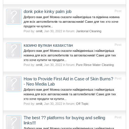
donk poke kinky palm job
Post
Доброго вам дня! Можна сказати найвигідніша та відмінна новина
для всіх автолюбителів та автовласників! Саме для тих хто хоче
продати чи купити...
Post by:
omilt
,
Jan 30, 2022
in forum:
Janitorial Cleaning
казино вулкан казахстан
Post
Доброго вам дня! Можна сказати найвідмінніша і найвигідніша
новина для всіх автолюбителів та автовласників! Саме для тих
хто хоче купити чи продати...
Post by:
omilt
,
Jan 30, 2022
in forum:
Pure Rinse Water Cleaning
How to Provide First Aid in Case of Skin Burns?
Post
- Neo Media Lab
Доброго вам дня! Можна сказати найвідмінніша і найвигідніша
новина для всіх автовласників та автолюбителів! Саме для тих
хто хоче продати чи купити...
Post by:
omilt
,
Jan 30, 2022
in forum:
Off Topic
The best ?? platforms for buying and selling
Post
links!!!
Доброго вам дня! Можна сказати найвідмінніша і найвигідніша