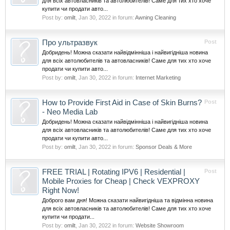
для всіх автовласників та автолюбителів! Саме для тих хто хоче
купити чи продати авто...
Post by:
omilt
,
Jan 30, 2022
in forum:
Awning Cleaning
Про ультразвук
Post
Добридень! Можна сказати найвідмінніша і найвигідніша новина
для всіх автолюбителів та автовласників! Саме для тих хто хоче
продати чи купити авто...
Post by:
omilt
,
Jan 30, 2022
in forum:
Internet Marketing
How to Provide First Aid in Case of Skin Burns?
Post
- Neo Media Lab
Добридень! Можна сказати найвідмінніша і найвигідніша новина
для всіх автовласників та автолюбителів! Саме для тих хто хоче
продати чи купити авто...
Post by:
omilt
,
Jan 30, 2022
in forum:
Sponsor Deals & More
FREE TRIAL | Rotating IPV6 | Residential |
Post
Mobile Proxies for Cheap | Check VEXPROXY
Right Now!
Доброго вам дня! Можна сказати найвигідніша та відмінна новина
для всіх автовласників та автолюбителів! Саме для тих хто хоче
купити чи продати...
Post by:
omilt
,
Jan 30, 2022
in forum:
Website Showroom