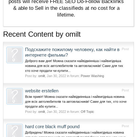
posts will receive FREE SEO Do-Follow Backlinks
& able to Sell in the classifieds at no cost for a
lifetime.
Recent Content by omilt
Подскажите пожилому человеку, как найти в
Post
интернете фильмы?
Доброго вам дня! Можна сказати найвідмінніша і найвигідніша
новина для всіх автолюбителів та автовласників! Саме для тих
хто хоче продати чи купити...
Post by:
omilt
,
Jan 30, 2022
in forum:
Power Washing
website erstellen
Post
Всім привіт! Можна сказати найвідмінніша і найвигідніша новина
для всіх автолюбителів та автовласників! Саме для тих, хто хоче
продати або купити...
Post by:
omilt
,
Jan 30, 2022
in forum:
Off Topic
hard core black muff pound
Post
Добридень! Можна сказати найвідмінніша і найвигідніша новина