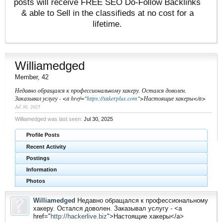
posts will receive FREE SEO Do-Follow Backlinks
& able to Sell in the classifieds at no cost for a
lifetime.
Williamedged
Member
, 42
Недавно обращался к профессиональному хакеру. Остался доволен.
Заказывал услугу - <a href="
https://xakerplus.com
">Настоящие хакеры</a>
Jul 30, 2025
Williamedged was last seen:
Jul 30, 2025
Profile Posts
Recent Activity
Postings
Information
Photos
Williamedged
Недавно обращался к профессиональному
хакеру. Остался доволен. Заказывал услугу - <a
href="
http://hackerlive.biz
">Настоящие хакеры</a>