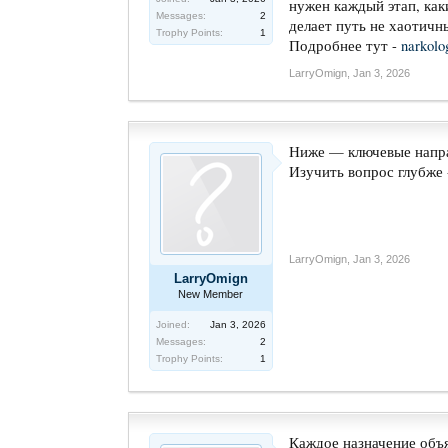
нужен каждый этап, как
Messages:
2
делает путь не хаотичн
Trophy Points:
1
Подробнее тут -
narkolo
LarryOmign
,
Jan 3, 2026
Ниже — ключевые напра
Изучить вопрос глубже
LarryOmign
,
Jan 3, 2026
LarryOmign
New Member
Joined:
Jan 3, 2026
Messages:
2
Trophy Points:
1
Каждое назначение объя