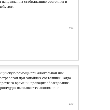
 направлен на стабилизацию состояния и
действия.
#61
дицинскую помощь при алкогольной или
остребован при запойных состояниях, когда
короткого времени, проводит обследование,
 процедуры выполняются анонимно, с
#62