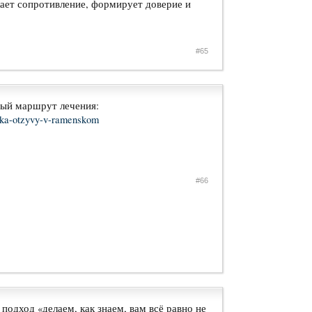
жает сопротивление, формирует доверие и
#65
ный маршрут лечения:
nika-otzyvy-v-ramenskom
#66
одход «делаем, как знаем, вам всё равно не