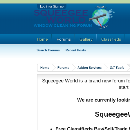
Log in or Sign up
Home
Forums
Gallery
Classifieds
Search Forums
Recent Posts
Home
Forums
Addon Services
Off Topic
Squeegee World is a brand new forum for
start
We are currently look
SqueegeeW
Free Classifieds Buy/Sell/Trad