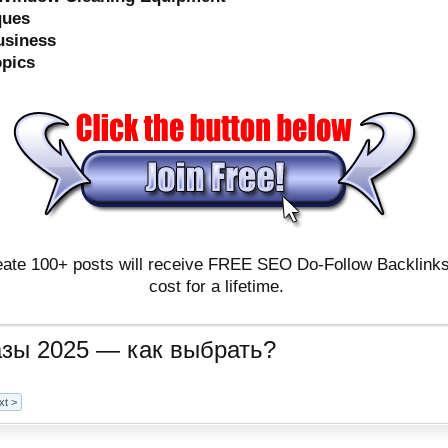
ques
usiness
opics
ate 100+ posts will receive FREE SEO Do-Follow Backlinks & 
cost for a lifetime.
зы 2025 — как выбрать?
xt >