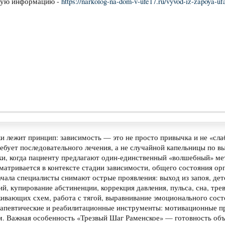
ную информацию -
https://narkolog-na-dom-v-ufe17.ru/vyvod-iz-zapoya-u
и лежит принцип: зависимость — это не просто привычка и не «сла
ребует последовательного лечения, а не случайной капельницы по в
ки, когда пациенту предлагают один-единственный «волшебный» мет
атривается в контексте стадии зависимости, общего состояния ор
чала специалисты снимают острые проявления: выход из запоя, дет
ий, купирование абстиненции, коррекция давления, пульса, сна, тр
вающих схем, работа с тягой, выравнивание эмоционального состо
апевтические и реабилитационные инструменты: мотивационные пр
. Важная особенность «Трезвый Шаг Раменское» — готовность объ