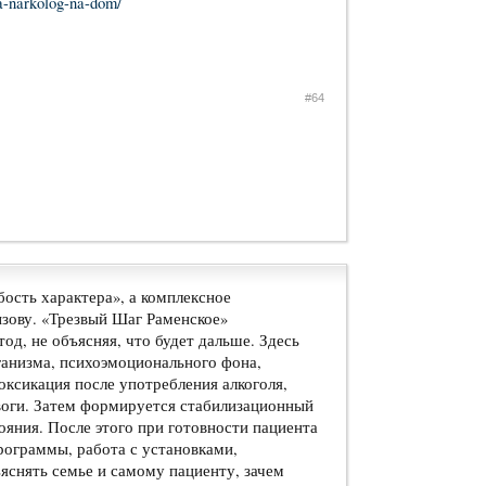
fa-narkolog-na-dom/
#64
бость характера», а комплексное
ызову. «Трезвый Шаг Раменское»
од, не объясняя, что будет дальше. Здесь
ганизма, психоэмоционального фона,
оксикация после употребления алкоголя,
евоги. Затем формируется стабилизационный
яния. После этого при готовности пациента
ограммы, работа с установками,
яснять семье и самому пациенту, зачем