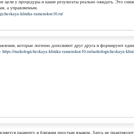
ие цели у процедуры и какие результаты реально ожидать. Это сни
ым, а управляемым.
gicheskaya-klinika-ramenskoe10.ru/
вления, которые логично дополняют друг друга и формируют еди
 -
https://narkologicheskaya-klinika-ramenskoe10.ru/narkologicheskaya-kli
сняется пациенту и близким простым языком. Здесь не практикуют п