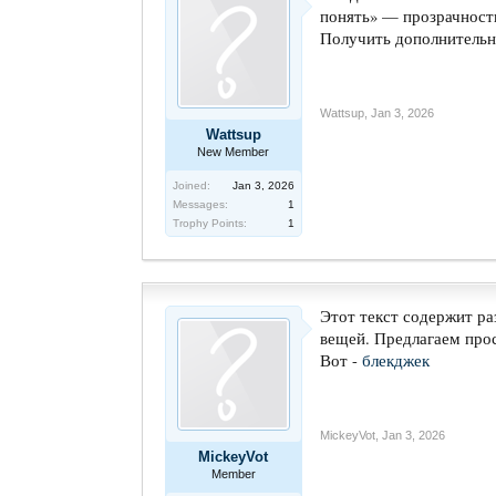
понять» — прозрачность
Получить дополнительн
Wattsup
,
Jan 3, 2026
Wattsup
New Member
Joined:
Jan 3, 2026
Messages:
1
Trophy Points:
1
Этот текст содержит р
вещей. Предлагаем прос
Вот -
блекджек
MickeyVot
,
Jan 3, 2026
MickeyVot
Member