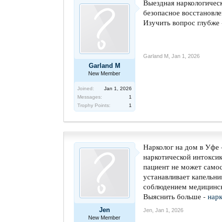
Выездная наркологическ
безопасное восстановле
Изучить вопрос глубже
Garland M
,
Jan 1, 2026
Garland M
New Member
Joined:
Jan 1, 2026
Messages:
1
Trophy Points:
1
Нарколог на дом в Уфе
наркотической интоксик
пациент не может самос
устанавливает капельни
соблюдением медицинск
Выяснить больше -
нарк
Jen
Jen
,
Jan 1, 2026
New Member