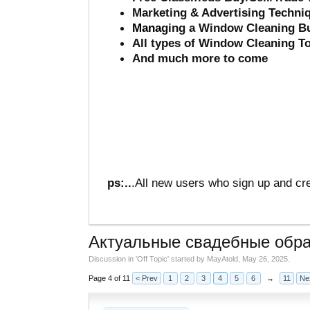
Marketing & Advertising Techni
Mana
ging a Window Cleaning B
All types of Window Cleaning T
And much more to come
ps:..
.All new users who sign up and cre
Актуальные свадебные обра
Discussion in '
Off Topic
' started by
MayAtold
,
May 26, 2025
.
Page 4 of 11
< Prev
1
2
3
4
5
6
→
11
Ne