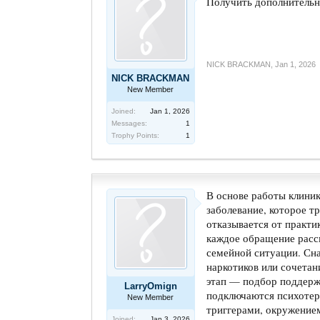
Получить дополнитель
NICK BRACKMAN
,
Jan 1, 2026
NICK BRACKMAN
New Member
Joined:
Jan 1, 2026
Messages:
1
Trophy Points:
1
В основе работы клиник
заболевание, которое т
отказывается от практи
каждое обращение рассм
семейной ситуации. Сна
наркотиков или сочетан
этап — подбор поддержи
LarryOmign
подключаются психотер
New Member
триггерами, окружением
Joined:
Jan 3, 2026